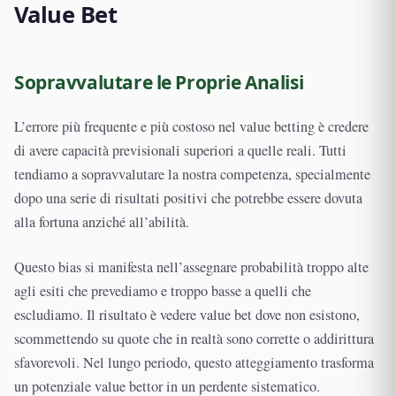
Value Bet
Sopravvalutare le Proprie Analisi
L’errore più frequente e più costoso nel value betting è credere
di avere capacità previsionali superiori a quelle reali. Tutti
tendiamo a sopravvalutare la nostra competenza, specialmente
dopo una serie di risultati positivi che potrebbe essere dovuta
alla fortuna anziché all’abilità.
Questo bias si manifesta nell’assegnare probabilità troppo alte
agli esiti che prevediamo e troppo basse a quelli che
escludiamo. Il risultato è vedere value bet dove non esistono,
scommettendo su quote che in realtà sono corrette o addirittura
sfavorevoli. Nel lungo periodo, questo atteggiamento trasforma
un potenziale value bettor in un perdente sistematico.