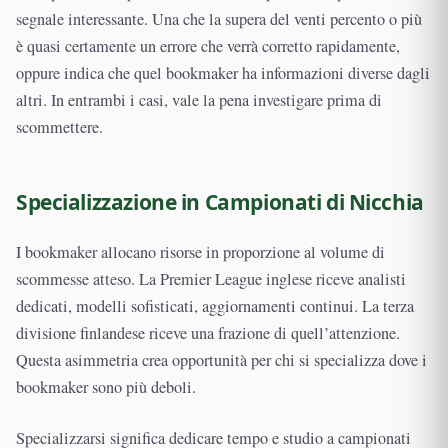
segnale interessante. Una che la supera del venti percento o più
è quasi certamente un errore che verrà corretto rapidamente,
oppure indica che quel bookmaker ha informazioni diverse dagli
altri. In entrambi i casi, vale la pena investigare prima di
scommettere.
Specializzazione in Campionati di Nicchia
I bookmaker allocano risorse in proporzione al volume di
scommesse atteso. La Premier League inglese riceve analisti
dedicati, modelli sofisticati, aggiornamenti continui. La terza
divisione finlandese riceve una frazione di quell’attenzione.
Questa asimmetria crea opportunità per chi si specializza dove i
bookmaker sono più deboli.
Specializzarsi significa dedicare tempo e studio a campionati