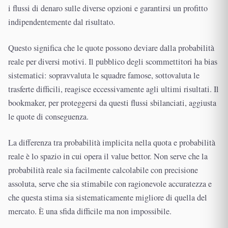
i flussi di denaro sulle diverse opzioni e garantirsi un profitto
indipendentemente dal risultato.
Questo significa che le quote possono deviare dalla probabilità
reale per diversi motivi. Il pubblico degli scommettitori ha bias
sistematici: sopravvaluta le squadre famose, sottovaluta le
trasferte difficili, reagisce eccessivamente agli ultimi risultati. Il
bookmaker, per proteggersi da questi flussi sbilanciati, aggiusta
le quote di conseguenza.
La differenza tra probabilità implicita nella quota e probabilità
reale è lo spazio in cui opera il value bettor. Non serve che la
probabilità reale sia facilmente calcolabile con precisione
assoluta, serve che sia stimabile con ragionevole accuratezza e
che questa stima sia sistematicamente migliore di quella del
mercato. È una sfida difficile ma non impossibile.