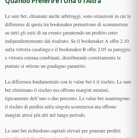
Quando Preferire l’Una o l’Altra
Le sure bet, chiamate anche arbitraggi, sono situazioni in cui le
differenze di quota tra bookmaker permettono di scommettere
su tutti gli esiti di un evento garantendo un profitto certo
indipendentemente dal risultato. Se il bookmaker A offre 2.10
sulla vittoria casalinga e il bookmaker B offre 2.05 su pareggio
e vittoria esterna combinati, distribuendo correttamente le
puntate si ottiene un guadagno garantito.
La differenza fondamentale con le value bet è il rischio. Le sure
bet eliminano il rischio ma offrono margini minimi,
tipicamente dell’uno o due percento. Le value bet mantengono
il rischio di perdita sulla singola scommessa ma offrono
margini attesi più alti nel lungo periodo.
Le sure bet richiedono capitali elevati per generare profitti