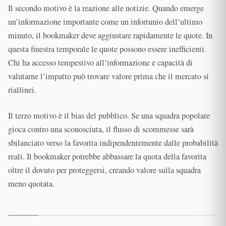
Il secondo motivo è la reazione alle notizie. Quando emerge
un’informazione importante come un infortunio dell’ultimo
minuto, il bookmaker deve aggiustare rapidamente le quote. In
questa finestra temporale le quote possono essere inefficienti.
Chi ha accesso tempestivo all’informazione e capacità di
valutarne l’impatto può trovare valore prima che il mercato si
riallinei.
Il terzo motivo è il bias del pubblico. Se una squadra popolare
gioca contro una sconosciuta, il flusso di scommesse sarà
sbilanciato verso la favorita indipendentemente dalle probabilità
reali. Il bookmaker potrebbe abbassare la quota della favorita
oltre il dovuto per proteggersi, creando valore sulla squadra
meno quotata.