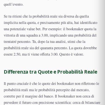
quell’evento.
Se tu ritieni che la probabilità reale sia diversa da quella
implicita nella quota, e precisamente più alta, hai identificato
una potenziale value bet. Per esempio: il bookmaker quota la
vittoria di una squadra a 3.00, implicando una probabilità del
trentatré percento. Tu, dopo la tua analisi, stimi che la
probabilità reale sia del quaranta percento. La quota dovrebbe
essere 2.50, ma ti viene offerta 3.00. Questo è valore.
Differenza tra Quote e Probabilità Reale
Il punto cruciale è che le quote dei bookmaker non riflettono le
probabilità reali ma le probabilità percepite dal mercato,
corrette per il margine del banco. Il bookmaker non cerca di
prevedere il futuro con precisione scientifica: cerca di bilanciare