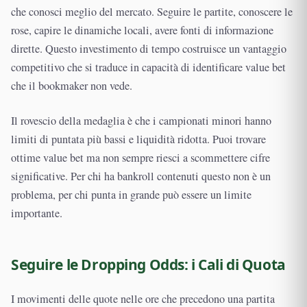
che conosci meglio del mercato. Seguire le partite, conoscere le
rose, capire le dinamiche locali, avere fonti di informazione
dirette. Questo investimento di tempo costruisce un vantaggio
competitivo che si traduce in capacità di identificare value bet
che il bookmaker non vede.
Il rovescio della medaglia è che i campionati minori hanno
limiti di puntata più bassi e liquidità ridotta. Puoi trovare
ottime value bet ma non sempre riesci a scommettere cifre
significative. Per chi ha bankroll contenuti questo non è un
problema, per chi punta in grande può essere un limite
importante.
Seguire le Dropping Odds: i Cali di Quota
I movimenti delle quote nelle ore che precedono una partita