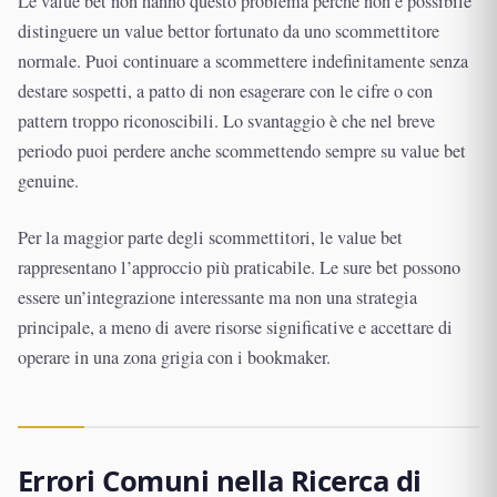
Le value bet non hanno questo problema perché non è possibile
distinguere un value bettor fortunato da uno scommettitore
normale. Puoi continuare a scommettere indefinitamente senza
destare sospetti, a patto di non esagerare con le cifre o con
pattern troppo riconoscibili. Lo svantaggio è che nel breve
periodo puoi perdere anche scommettendo sempre su value bet
genuine.
Per la maggior parte degli scommettitori, le value bet
rappresentano l’approccio più praticabile. Le sure bet possono
essere un’integrazione interessante ma non una strategia
principale, a meno di avere risorse significative e accettare di
operare in una zona grigia con i bookmaker.
Errori Comuni nella Ricerca di